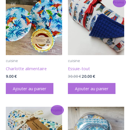
Le
Le
Promo !
prix
prix
initial
actuel
était :
est :
30.00 €.
20.00 €.
cuisine
cuisine
Charlotte alimentaire
Essuie-tout
9.00
€
30.00
€
20.00
€
Ajouter au panier
Ajouter au panier
Le
Le
Promo !
prix
prix
initial
actuel
était :
est :
30.00 €.
20.00 €.