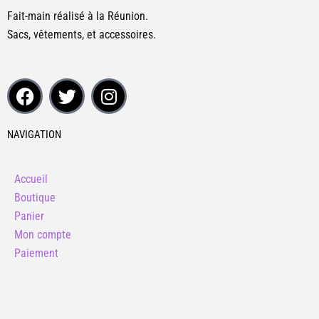
Fait-main réalisé à la Réunion.
Sacs, vêtements, et accessoires.
F
T
I
a
w
n
c
i
s
e
t
t
NAVIGATION
b
t
a
o
e
g
Accueil
o
r
r
Boutique
k
a
Panier
m
Mon compte
Paiement