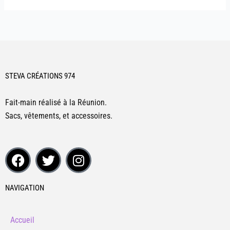
STEVA CRÉATIONS 974
Fait-main réalisé à la Réunion.
Sacs, vêtements, et accessoires.
F
T
I
a
w
n
c
i
s
e
t
t
NAVIGATION
b
t
a
o
e
g
Accueil