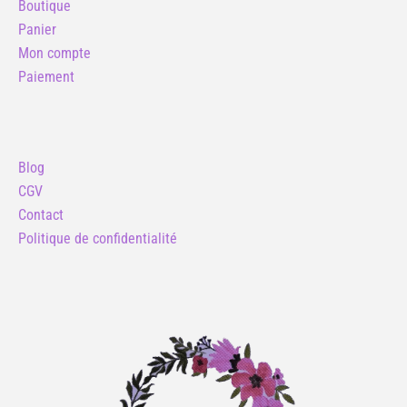
o
r
r
Boutique
k
a
Panier
m
Mon compte
Paiement
Blog
CGV
Contact
Politique de confidentialité