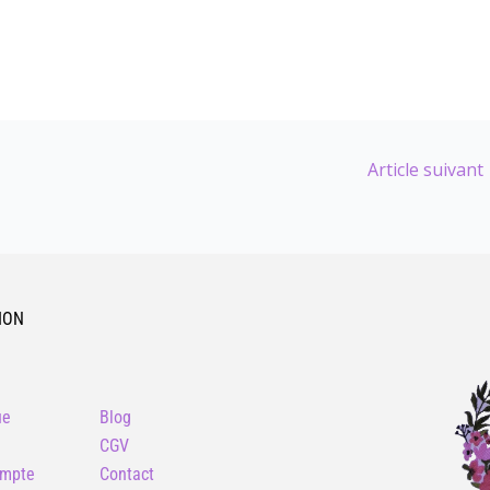
Article suivant
ION
ue
Blog
CGV
mpte
Contact