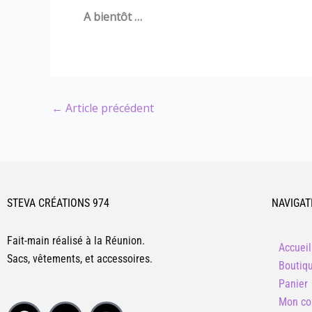
A bientôt …
←
Article précédent
STEVA CRÉATIONS 974
NAVIGAT
Fait-main réalisé à la Réunion.
Accueil
Sacs, vêtements, et accessoires.
Boutiq
Panier
Mon co
F
T
I